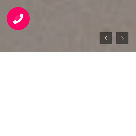
Những Công Trình Của
Chúng Tôi
HÌNH ẢNH THI CÔNG THỰC TẾ
CỦA VINMIC VIỆT NAM