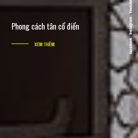
Youtube
Youtube
Phong cách tân cổ điển
Instagram
Instagram
XEM THÊM
facebook
facebook