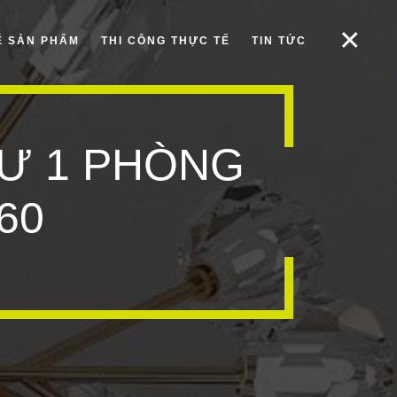
Ế SẢN PHẨM
THI CÔNG THỰC TẾ
TIN TỨC
CƯ 1 PHÒNG
60