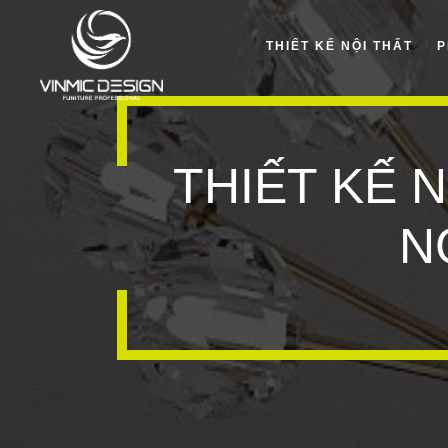
THIẾT KẾ NỘI THẤT
P
THIẾT KẾ 
N