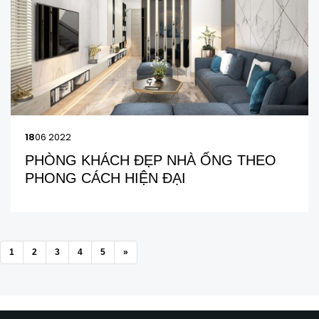
18
06 2022
PHÒNG KHÁCH ĐẸP NHÀ ỐNG THEO
PHONG CÁCH HIỆN ĐẠI
1
2
3
4
5
»