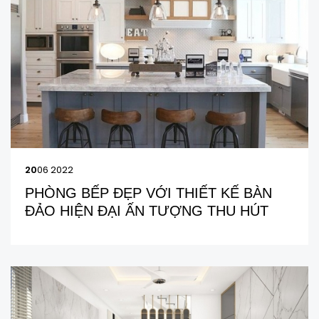
20
06 2022
PHÒNG BẾP ĐẸP VỚI THIẾT KẾ BÀN
ĐẢO HIỆN ĐẠI ẤN TƯỢNG THU HÚT