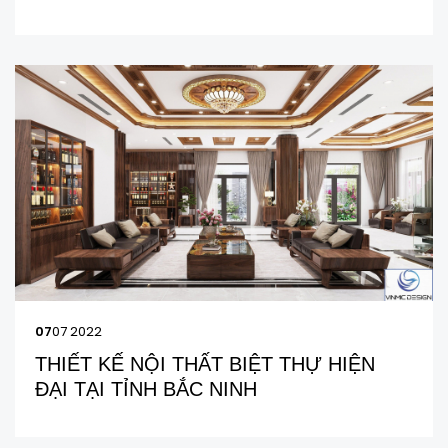
07
07 2022
THIẾT KẾ NỘI THẤT BIỆT THỰ HIỆN
ĐẠI TẠI TỈNH BẮC NINH