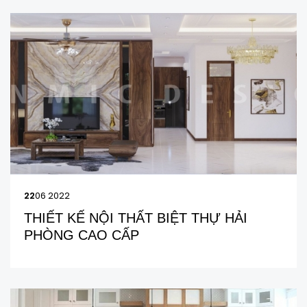
22
06 2022
THIẾT KẾ NỘI THẤT BIỆT THỰ HẢI
PHÒNG CAO CẤP