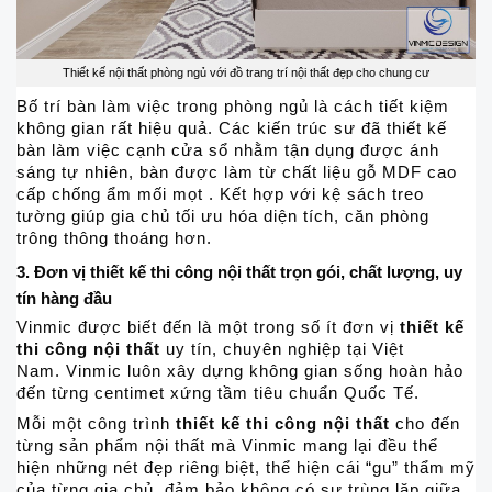
Thiết kế nội thất phòng ngủ với đồ trang trí nội thất đẹp cho chung cư
Bố trí bàn làm việc trong phòng ngủ là cách tiết kiệm
không gian rất hiệu quả. Các kiến trúc sư đã thiết kế
bàn làm việc cạnh cửa sổ nhằm tận dụng được ánh
sáng tự nhiên, bàn được làm từ chất liệu gỗ MDF cao
cấp chống ẩm mối mọt . Kết hợp với kệ sách treo
tường giúp gia chủ tối ưu hóa diện tích, căn phòng
trông thông thoáng hơn.
3. Đơn vị thiết kế thi công nội thất trọn gói, chất lượng, uy
tín hàng đầu
Vinmic được biết đến là một trong số ít đơn vị
thiết kế
thi công nội thất
uy tín, chuyên nghiệp tại Việt
Nam. Vinmic luôn xây dựng không gian sống hoàn hảo
đến từng centimet xứng tầm tiêu chuẩn Quốc Tế.
Mỗi một công trình
thiết kế thi công nội thất
cho đến
từng sản phẩm nội thất mà Vinmic mang lại đều thể
hiện những nét đẹp riêng biệt, thể hiện cái “gu” thẩm mỹ
của từng gia chủ, đảm bảo không có sự trùng lặp giữa