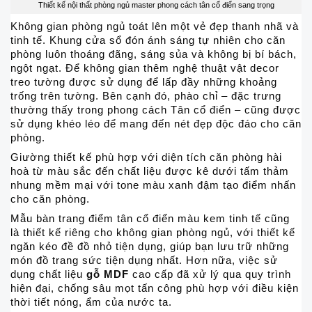
Thiết kế nội thất phòng ngủ master phong cách tân cổ điển sang trọng
Không gian phòng ngủ toát lên một vẻ đẹp thanh nhã và
tinh tế. Khung cửa sổ đón ánh sáng tự nhiên cho căn
phòng luôn thoáng đãng, sáng sủa và không bị bí bách,
ngột ngạt. Để không gian thêm nghệ thuật vật decor
treo tường được sử dụng để lấp đầy những khoảng
trống trên tường. Bên cạnh đó, phào chỉ – đặc trưng
thường thấy trong phong cách Tân cổ điển – cũng được
sử dụng khéo léo để mang đến nét đẹp độc đáo cho căn
phòng.
Giường thiết kế phù hợp với diện tích căn phòng hài
hoà từ màu sắc đến chất liệu được kê dưới tấm thảm
nhung mềm mại với tone màu xanh đậm tạo điểm nhấn
cho căn phòng.
Mẫu bàn trang điểm tân cổ điển màu kem tinh tế cũng
là thiết kế riêng cho không gian phòng ngủ, với thiết kế
ngăn kéo đề đồ nhỏ tiện dụng, giúp bạn lưu trữ những
món đồ trang sức tiện dụng nhất. Hơn nữa, việc sử
dụng chất liệu
gỗ MDF
cao cấp đã xử lý qua quy trình
hiện đại, chống sâu mọt tấn công phù hợp với điều kiện
thời tiết nóng, ẩm của nước ta.