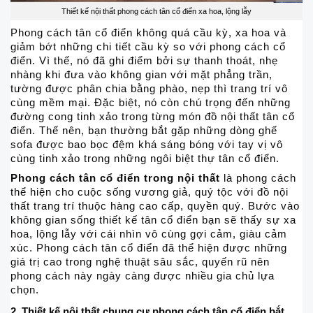
Thiết kế nội thất phong cách tân cổ điển xa hoa, lộng lẫy
Phong cách tân cổ điển không quá cầu kỳ, xa hoa và
giảm bớt những chi tiết cầu kỳ so với phong cách cổ
điển. Vì thế, nó đã ghi điểm bởi sự thanh thoát, nhẹ
nhàng khi đưa vào không gian với mặt phẳng trần,
tường được phân chia bằng phào, nẹp thì trang trí vô
cùng mềm mại. Đặc biệt, nó còn chú trọng đến những
đường cong tinh xảo trong từng món đồ nội thất tân cổ
điển. Thế nên, bạn thường bắt gặp những dòng ghế
sofa được bao bọc đệm khá sáng bóng với tay vị vô
cùng tinh xảo trong những ngôi biệt thự tân cổ điển.
Phong cách tân cổ điển trong nội thất
là phong cách
thể hiện cho cuộc sống vương giả, quý tộc với đồ nội
thất trang trí thuộc hàng cao cấp, quyền quý. Bước vào
không gian sống thiết kế tân cổ điển bạn sẽ thấy sự xa
hoa, lộng lẫy với cái nhìn vô cùng gợi cảm, giàu cảm
xúc. Phong cách tân cổ điển đã thể hiện được những
giá trị cao trong nghệ thuật sâu sắc, quyến rũ nên
phong cách này ngày càng được nhiều gia chủ lựa
chọn.
2. Thiết kế nội thất chung cư phong cách tân cổ điển bắt