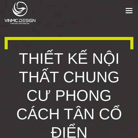
THIẾT KẾ NỘI
THẤT CHUNG
CƯ PHONG
CÁCH TÂN CỔ
ĐIỂN