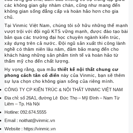
các không gian gây nhàm chán, cũng như mang đến
không gian sống đẳng cấp và hoàn hảo hơn cho gia
chủ.
Tại Vinmic Việt Nam, chúng tôi sở hữu những thế mạnh
vượt trội với đội ngũ KTS vững mạnh, được đào tạo bài
bản qua các trường đại học chuyên ngành kiến trúc,
xây dựng trên cả nước. Đội ngũ sản xuất thi công lành
nghề có thâm niên lâu năm, đảm bảo mang đến cho
khách hàng những sản phẩm tinh tế và hoàn hảo từ
thẩm mỹ cho đến chất lượng.
Hy vọng rằng, qua mẫu
thiết kế nội thất chung cư
phong cách tân cổ điển
này của Vinmic, bạn sẽ thêm
sự lựa chọn cho không gian sống của riêng mình.
CÔNG TY CP KIẾN TRÚC & NỘI THẤT VINMIC VIỆT NAM
Địa chỉ: số 26A1, đường Lê Đức Thọ – Mỹ Đình – Nam Từ
Liêm – Tp. Hà Nội
Hotline: 092.674.5555
Email : noithat@vinmic.vn
Website : https://vinmic.vn