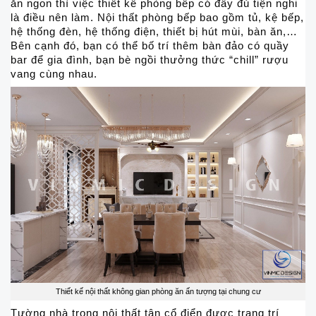
ăn ngon thì việc thiết kế phòng bếp có đầy đủ tiện nghi
là điều nên làm. Nội thất phòng bếp bao gồm tủ, kệ bếp,
hệ thống đèn, hệ thống điện, thiết bị hút mùi, bàn ăn,…
Bên cạnh đó, bạn có thể bố trí thêm bàn đảo có quầy
bar để gia đình, bạn bè ngồi thưởng thức “chill” rượu
vang cùng nhau.
Thiết kế nội thất không gian phòng ăn ấn tượng tại chung cư
Tường nhà trong nội thất tân cổ điển được trang trí