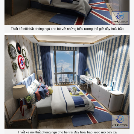
Thiết kế nội thất phòng ngủ cho bé với những biểu tượng thế giới đầy hoài bão
Thiết kế nội thất phòng ngủ cho bé trai đầy hoài bão, ước mơ bay xa