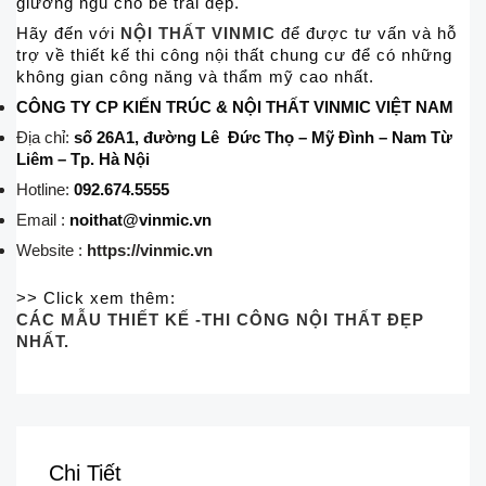
giường ngủ cho bé trai đẹp.
Hãy đến với
NỘI THẤT VINMIC
để được tư vấn và hỗ
trợ về thiết kế thi công nội thất chung cư để có những
không gian công năng và thẩm mỹ cao nhất.
CÔNG TY CP KIẾN TRÚC & NỘI THẤT VINMIC VIỆT NAM
Địa chỉ:
số 26A1, đường Lê Đức Thọ – Mỹ Đình – Nam Từ
Liêm – Tp. Hà Nội
Hotline:
092.674.5555
Email :
noithat@vinmic.vn
Website :
https://vinmic.vn
>> Click xem thêm:
CÁC MẪU THIẾT KẾ -THI CÔNG NỘI THẤT ĐẸP
NHẤT.
Chi Tiết